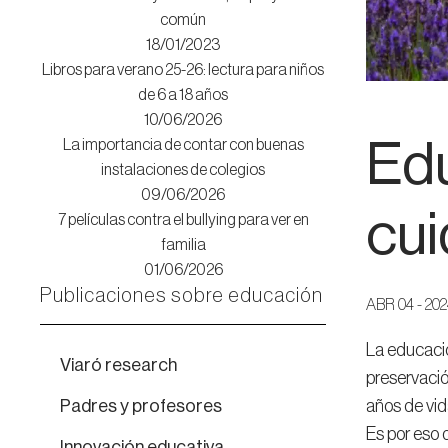
común
18/01/2023
Libros para verano 25-26: lectura para niños
de 6 a 18 años
10/06/2026
Edu
La importancia de contar con buenas
instalaciones de colegios
09/06/2026
cui
7 películas contra el bullying para ver en
familia
01/06/2026
Publicaciones sobre educación
ABR 04 - 20
La educació
Viaró research
preservació
Padres y profesores
años de vi
Es por eso 
Innovación educativa