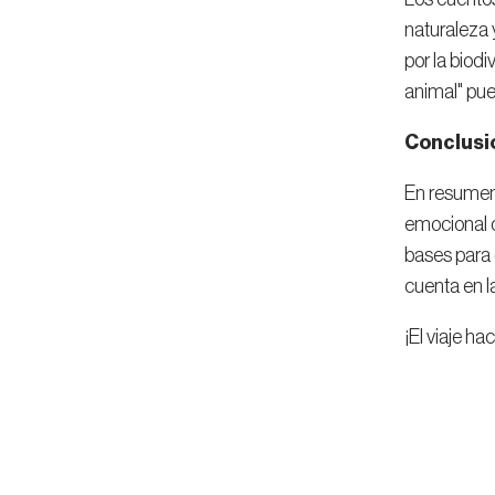
naturaleza 
por la biod
animal" pue
Conclusi
En resumen,
emocional c
bases para
cuenta en l
¡El viaje h