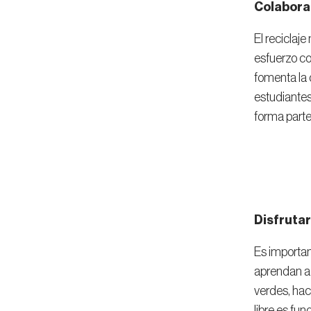
Colabora
El reciclaje
esfuerzo co
fomenta la 
estudiantes
forma parte
Disfrutar
Es importa
aprendan a 
verdes, hace
libre es fu