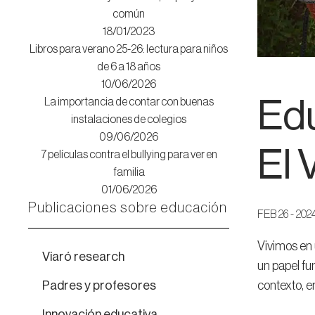
común
18/01/2023
Libros para verano 25-26: lectura para niños
de 6 a 18 años
10/06/2026
Edu
La importancia de contar con buenas
instalaciones de colegios
09/06/2026
El 
7 películas contra el bullying para ver en
familia
01/06/2026
Publicaciones sobre educación
FEB 26 - 202
Vivimos en 
Viaró research
un papel fu
Padres y profesores
contexto, e
Innovación educativa