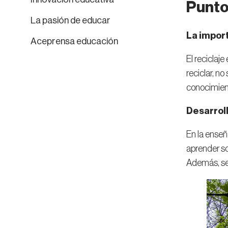
Puntos
La pasión de educar
La import
Aceprensa educación
El reciclaj
reciclar, n
conocimient
Desarroll
En la enseña
aprender so
Además, se 