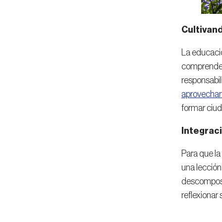
Cultivan
La educació
comprender 
responsabil
aprovecham
formar ciud
Integraci
Para que la
una lección
descomposic
reflexionar 