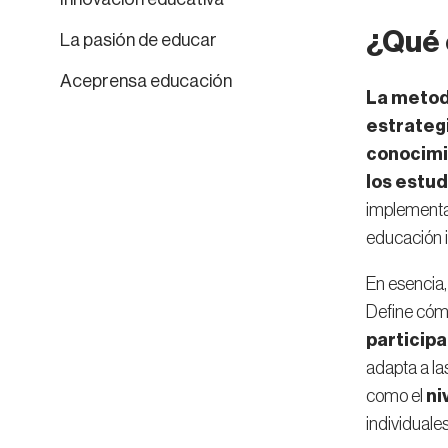
¿Qué 
La pasión de educar
Aceprensa educación
La metod
estrateg
conocimie
los estu
implementac
educación i
En esencia,
Define cómo
participa
adapta a la
como el
ni
individuales