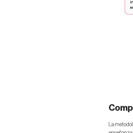
Compo
La metodolo
enseñanza. 