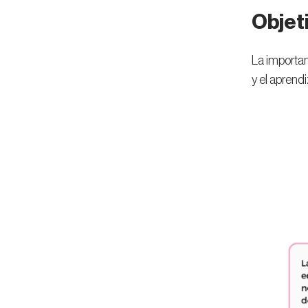
Objet
La importan
y el aprend