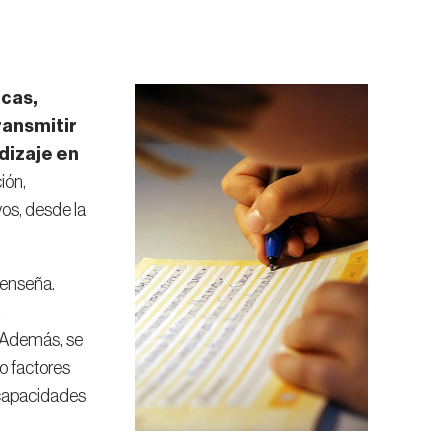
icas,
ransmitir
dizaje en
ión,
os, desde la
 enseña.
a
. Además, se
o factores
s capacidades