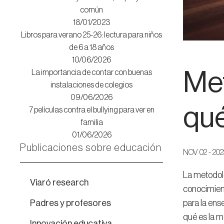
común
18/01/2023
Libros para verano 25-26: lectura para niños
de 6 a 18 años
10/06/2026
Met
La importancia de contar con buenas
instalaciones de colegios
09/06/2026
qué
7 películas contra el bullying para ver en
familia
01/06/2026
Publicaciones sobre educación
NOV 02 - 202
La metodolo
Viaró research
conocimient
Padres y profesores
para la ens
qué es la m
Innovación educativa