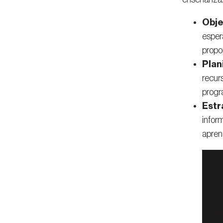
Obje
esper
propor
Plan
recur
progr
Estr
inform
aprend