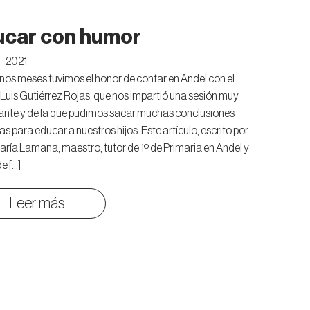
ucar con humor
- 2021
os meses tuvimos el honor de contar en Andel con el
Luis Gutiérrez Rojas, que nos impartió una sesión muy
sante y de la que pudimos sacar muchas conclusiones
as para educar a nuestros hijos. Este artículo, escrito por
ría Lamana, maestro, tutor de 1º de Primaria en Andel y
e […]
Leer más