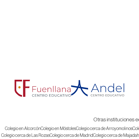
Otras instituciones e
Colegio en Alcorcón
Colegio en Móstoles
Colegio cerca de Arroyomolinos
Col
Colegio cerca de Las Rozas
Colegio cerca de Madrid
Colegio cerca de Majada