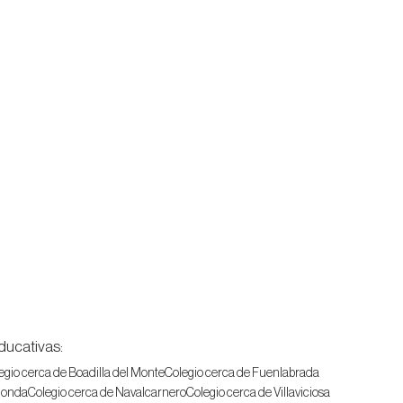
ducativas:
egio cerca de Boadilla del Monte
Colegio cerca de Fuenlabrada
honda
Colegio cerca de Navalcarnero
Colegio cerca de Villaviciosa