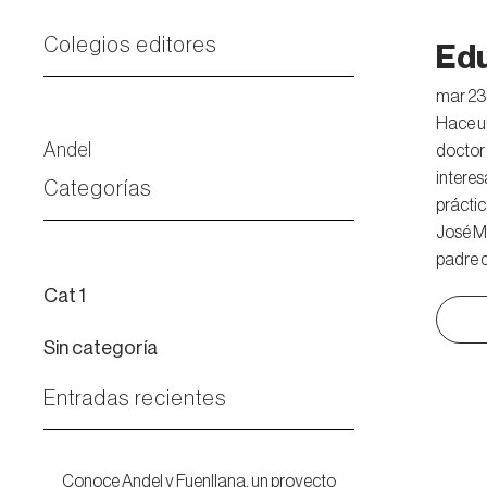
Colegios editores
Ed
mar 23 
Hace un
Andel
doctor 
intere
Categorías
práctic
José Ma
padre d
Cat 1
Sin categoría
Entradas recientes
Conoce Andel y Fuenllana, un proyecto