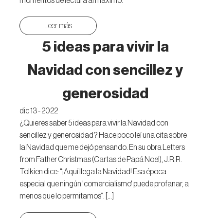
momentos de lectura al máximo.
Leer más
5 ideas para vivir la
Navidad con sencillez y
generosidad
dic 13 - 2022
¿Quieres saber 5 ideas para vivir la Navidad con
sencillez y generosidad? Hace poco leí una cita sobre
la Navidad que me dejó pensando. En su obra Letters
from Father Christmas (Cartas de Papá Noel), J.R.R.
Tolkien dice: “¡Aquí llega la Navidad! Esa época
especial que ningún 'comercialismo' puede profanar, a
menos que lo permitamos”. […]