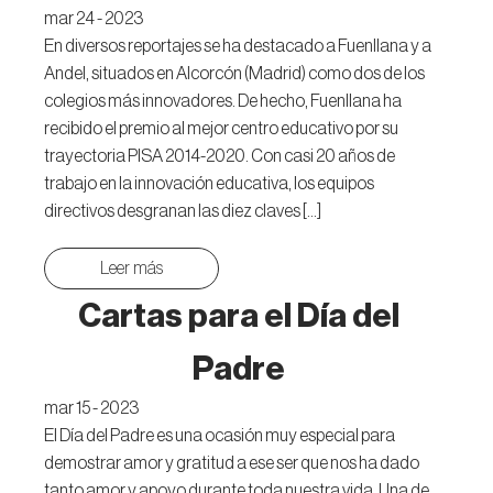
mar 24 - 2023
En diversos reportajes se ha destacado a Fuenllana y a
Andel, situados en Alcorcón (Madrid) como dos de los
colegios más innovadores. De hecho, Fuenllana ha
recibido el premio al mejor centro educativo por su
trayectoria PISA 2014-2020. Con casi 20 años de
trabajo en la innovación educativa, los equipos
directivos desgranan las diez claves […]
Leer más
Cartas para el Día del
Padre
mar 15 - 2023
El Día del Padre es una ocasión muy especial para
demostrar amor y gratitud a ese ser que nos ha dado
tanto amor y apoyo durante toda nuestra vida. Una de