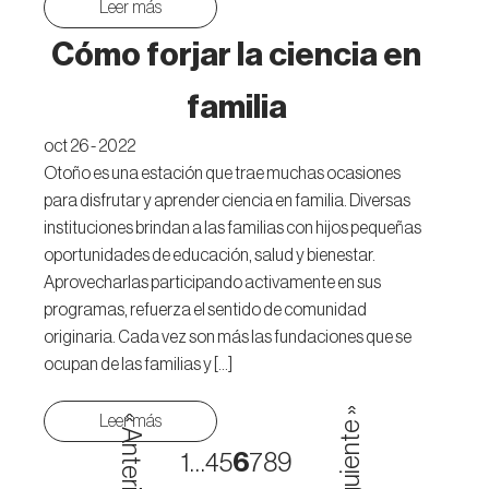
Leer más
Cómo forjar la ciencia en
familia
oct 26 - 2022
Otoño es una estación que trae muchas ocasiones
para disfrutar y aprender ciencia en familia. Diversas
instituciones brindan a las familias con hijos pequeñas
oportunidades de educación, salud y bienestar.
Aprovecharlas participando activamente en sus
programas, refuerza el sentido de comunidad
originaria. Cada vez son más las fundaciones que se
ocupan de las familias y […]
Siguiente »
Leer más
« Anterior
1
…
4
5
6
7
8
9