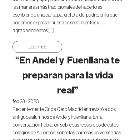
las maneras más tradicionales de hacerlo es
escribiendo una carta para el Día del padre, en la que
podemos expresar nuestros sentimientos y
agradecimientos […]
Leer más
“En Andel y Fuenllana te
preparan para la vida
real”
feb 28 - 2023
Recientemente Onda Cero Madrid entrevistó a dos
antiguos alumnos de Andel y Fuenllana. En la
conversación hablaron sobre sus recuerdos de estos
colegios de Alcorcón, sobre las carreras universitarias