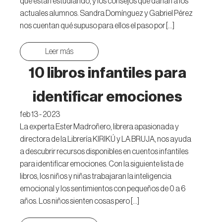
que están estudiando, y los consejos que darían a los
actuales alumnos. Sandra Domínguez y Gabriel Pérez
nos cuentan qué supuso para ellos el paso por […]
Leer más
10 libros infantiles para
identificar emociones
feb 13 - 2023
La experta Ester Madroñero, librera apasionada y
directora de la Librería KIRIKÚ y LA BRUJA, nos ayuda
a descubrir recursos disponibles en cuentos infantiles
para identificar emociones. Con la siguiente lista de
libros, los niños y niñas trabajaran la inteligencia
emocional y los sentimientos con pequeños de 0 a 6
años. Los niños sienten cosas pero […]