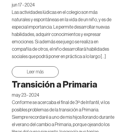
jun 17 - 2024
Las actividades lúdicas en el colegio son más
naturales y espontáneas en la vida de un niño, y es de
especial importancia. Le permite desarrollar nuevas
habilidades, adquirir conocimientos y expresar
emociones. Si además ese juego se realiza en
compañía de otros, el niño desarrollará habilidades
sociales que podrá poner en práctica a lo largo […]
Leer más
Transición a Primaria
may 23 - 2024
Conforme se acercaba el final de 3º de Infantil, vi los
posibles problemas de la transición a Primaria.
Siempre recordaré a uno de mis hijos llorando durante
el verano del cambio a Primaria, porque ojeando los