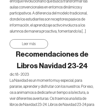
enfoque revolucionario que busca transformar las
aulas convencionales en entornos dinámicos y
participativos. A diferencia del modelo tradicional,
donde los estudiantes son receptores pasivos de
información, el aprendizaje activo involucra a los
alumnos de manera proactiva, fomentando la […]
Leer más
Recomendaciones de
Libros Navidad 23-24
dic 18 - 2023
La Navidad es un momento muy especial, para
pararse, aprender y disfrutar con los nuestros. Por eso,
os a animamos a dedicarle un tiempo a la lectura, a
vivir diferentes aventuras. Os traemos una lista de
libros de Navidad 23-24. Libros de Navidad 23-24 para