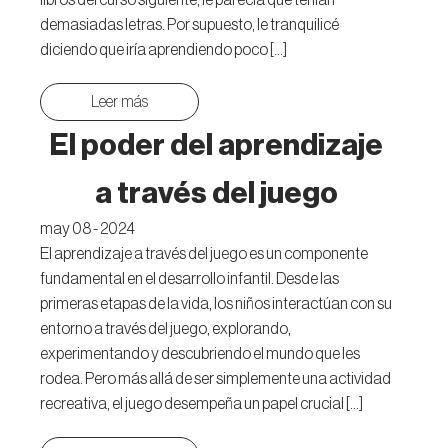
libros del curso siguiente, le parecía que tenían
demasiadas letras. Por supuesto, le tranquilicé
diciendo que iría aprendiendo poco […]
Leer más
El poder del aprendizaje
a través del juego
may 08 - 2024
El aprendizaje a través del juego es un componente
fundamental en el desarrollo infantil. Desde las
primeras etapas de la vida, los niños interactúan con su
entorno a través del juego, explorando,
experimentando y descubriendo el mundo que les
rodea. Pero más allá de ser simplemente una actividad
recreativa, el juego desempeña un papel crucial […]