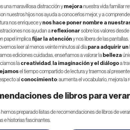
es una maravillosa distracción y
mejora
nuestra vida familiar re
con nuestros hijos nos ayuda a conocerlos mejor, y a comprende
ctura nos enriquece y
nos hace poner nombre a nuestra
lustraciones nos ayudan a
reflexionar
sobre los valores desde l
en papel implica
fijar la atención
y nos libera de las pantallas.
vemos leer al menos veinte minutos al día
para adquirir un 
itamos ediciones cuidadas, enseñamos a valorar la
belleza
úni
ciamos la
creatividad
,
la imaginación y el diálogo
a tra
tejamos
el tiempo compartido de lectura y traemos al presente e
especto al
conocimiento
: aumenta el vocabulario, mejora la re
endaciones de libros para vera
os hemos preparado listas de recomendaciones de libros de ver
s e historias fascinantes.