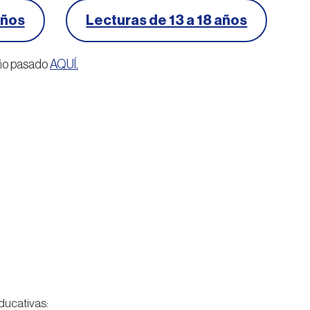
años
Lecturas de 13 a 18 años
año pasado
AQUÍ.
ducativas: