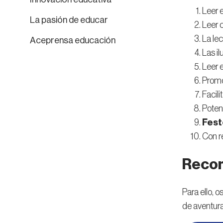
Leer 
La pasión de educar
Leer 
La le
Aceprensa educación
Las i
Leer 
Promo
Facil
Poten
Fes
Con r
Recom
Para ello, 
de aventura