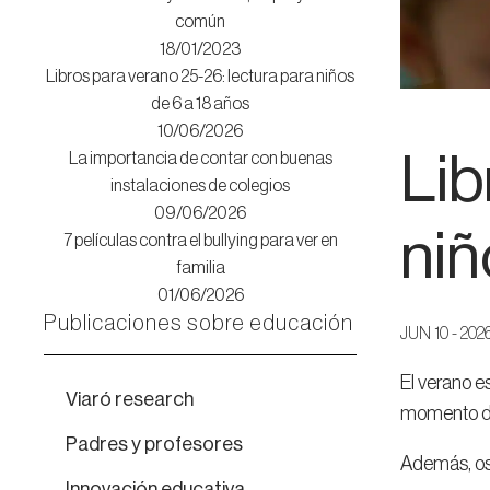
común
18/01/2023
Libros para verano 25-26: lectura para niños
de 6 a 18 años
10/06/2026
Lib
La importancia de contar con buenas
instalaciones de colegios
09/06/2026
niñ
7 películas contra el bullying para ver en
familia
01/06/2026
Publicaciones sobre educación
JUN 10 - 202
El verano e
Viaró research
momento de
Padres y profesores
Además, os 
Innovación educativa