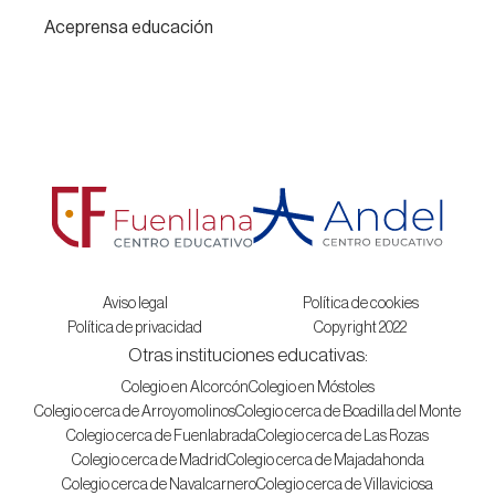
Aceprensa educación
Aviso legal
Política de cookies
Política de privacidad
Copyright 2022
Otras instituciones educativas:
Colegio en Alcorcón
Colegio en Móstoles
Colegio cerca de Arroyomolinos
Colegio cerca de Boadilla del Monte
Colegio cerca de Fuenlabrada
Colegio cerca de Las Rozas
Colegio cerca de Madrid
Colegio cerca de Majadahonda
Colegio cerca de Navalcarnero
Colegio cerca de Villaviciosa